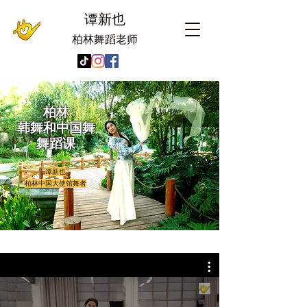
谭新也
柏林舞蹈老师
柏林
​韩舞和中国舞
​舞蹈课
谭新也
​柏林中国大使馆舞者